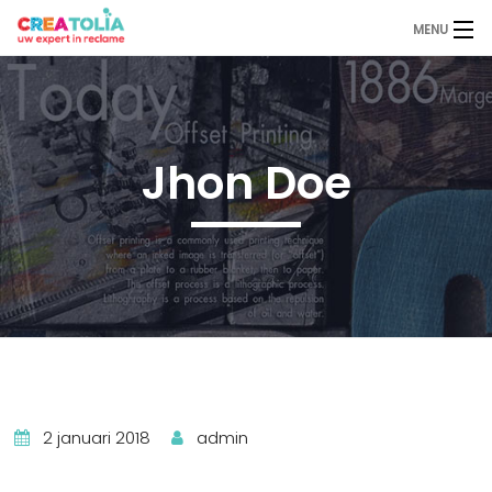
MENU
Home
Over Ons
Jhon Doe
Diensten
Binnenreclame
Buitenreclame
Portfolio
Contact
2 januari 2018
admin
Offerte aanvragen