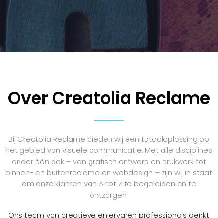
Over Creatolia Reclame
Bij Creatolia Reclame bieden wij een totaaloplossing op
het gebied van visuele communicatie. Met alle disciplines
onder één dak – van grafisch ontwerp en drukwerk tot
binnen- en buitenreclame en webdesign – zijn wij in staat
om onze klanten van A tot Z te begeleiden en te
ontzorgen.
Ons team van creatieve en ervaren professionals denkt