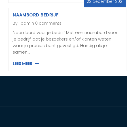
22 december 2021
NAAMBORD BEDRIJF
By :
admin
0 comments
Naambord voor je bedrijf Met een naambord voor
je bedrijf laat je bezoekers en/of klanten weten
waar je precies bent gevestigd. Handig als je
samen…
LEES MEER