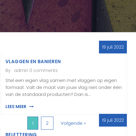
19 juli 2022
VLAGGEN EN BANIEREN
By :
admin
0 comments
Stel een eigen vlag samen met vlaggen op eigen
formaat. Valt de maat van jouw vlag niet onder één
van de standaard producten? Dan is…
LEES MEER
19 juli 2022
1
2
Volgende »
BELETTERING