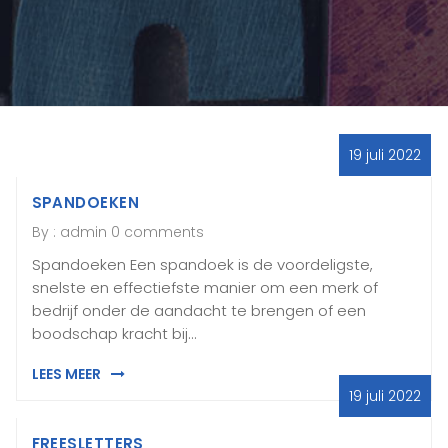
19 juli 2022
SPANDOEKEN
By :
admin
0 comments
Spandoeken Een spandoek is de voordeligste,
snelste en effectiefste manier om een merk of
bedrijf onder de aandacht te brengen of een
boodschap kracht bij…
LEES MEER
19 juli 2022
FREESLETTERS