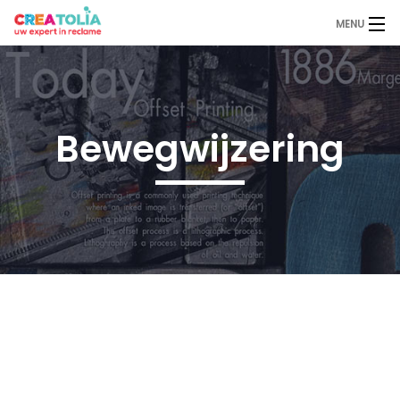
MENU
Home
Over Ons
Bewegwijzering
Diensten
Binnenreclame
Buitenreclame
Portfolio
Contact
Offerte aanvragen